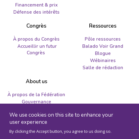
Financement & prix
Défense des intérêts
Congrès
Ressources
À propos du Congrès
Pôle ressources
Accueillir un futur
Balado Voir Grand
Congrès
Blogue
Wébinaires
Salle de rédaction
About us
À propos de la Fédération
Gouvernance
Nous joindre
We use cookies on this site to enhance your
Emplois et propositions
user experience
By clicking the Accept button, you agree to us doing so.
© 2026 Fédération des sciences humaines - Numéro