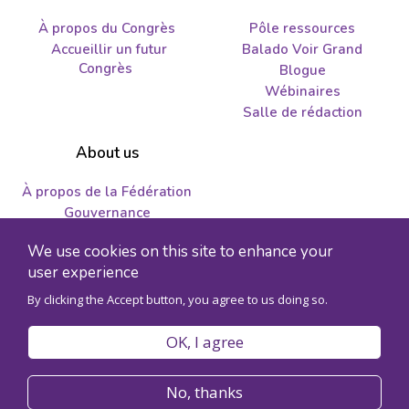
À propos du Congrès
Pôle ressources
Accueillir un futur
Balado Voir Grand
Congrès
Blogue
Wébinaires
Salle de rédaction
About us
À propos de la Fédération
Gouvernance
Nous joindre
We use cookies on this site to enhance your
Emplois et propositions
user experience
By clicking the Accept button, you agree to us doing so.
© 2026 Fédération des sciences humaines - Numéro
d'enregistrement de l'organisme 89241141RR0001
OK, I agree
Politique de confidentialité
Code de conduite
No, thanks
Accessibilité
Plan du site