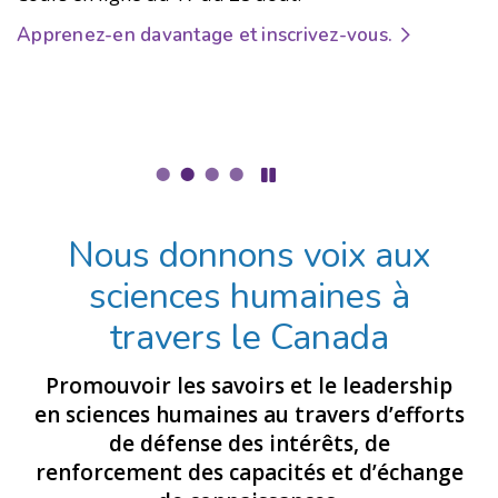
et les auteur.rice.s.
Apprenez-en davantage et inscrivez-vous.
Le soccer est souvent décrit comme le sport
universel. Il transcende les frontières et rassemble
La Fédération est ravie d'annoncer son partenariat
les gens, mais il peut également refléter les divisions
avec l'Université Simon Fraser (SFU) pour le Congrès
qui existent déjà en dehors du terrain.
Écoutez dès
2027.
maintenant.
Découvrez l'annonce.
Nous donnons voix aux
sciences humaines à
travers le Canada
Promouvoir les savoirs et le leadership
en sciences humaines au travers d’efforts
de défense des intérêts, de
renforcement des capacités et d’échange