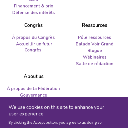
Financement & prix
Défense des intérêts
Congrès
Ressources
À propos du Congrès
Pôle ressources
Accueillir un futur
Balado Voir Grand
Congrès
Blogue
Wébinaires
Salle de rédaction
About us
À propos de la Fédération
Gouvernance
Nous joindre
We use cookies on this site to enhance your
Emplois et propositions
user experience
By clicking the Accept button, you agree to us doing so.