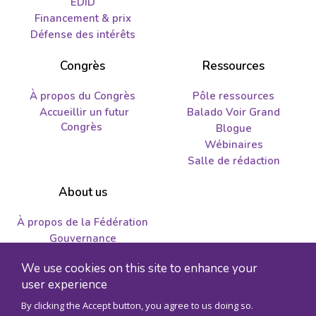
EDID
Financement & prix
Défense des intérêts
Congrès
Ressources
À propos du Congrès
Pôle ressources
Accueillir un futur
Balado Voir Grand
Congrès
Blogue
Wébinaires
Salle de rédaction
About us
À propos de la Fédération
Gouvernance
Nous joindre
We use cookies on this site to enhance your
Emplois et propositions
user experience
By clicking the Accept button, you agree to us doing so.