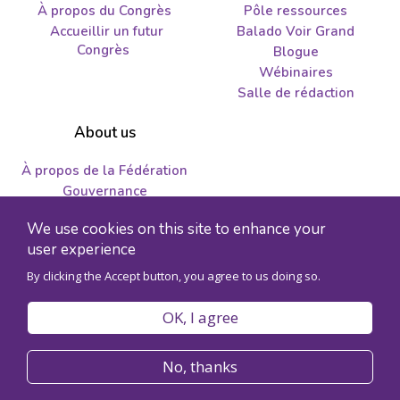
À propos du Congrès
Pôle ressources
Accueillir un futur
Balado Voir Grand
Congrès
Blogue
Wébinaires
Salle de rédaction
About us
À propos de la Fédération
Gouvernance
Nous joindre
We use cookies on this site to enhance your
Emplois et propositions
user experience
By clicking the Accept button, you agree to us doing so.
© 2026 Fédération des sciences humaines - Numéro
d'enregistrement de l'organisme 89241141RR0001
OK, I agree
Politique de confidentialité
Code de conduite
No, thanks
Accessibilité
Plan du site