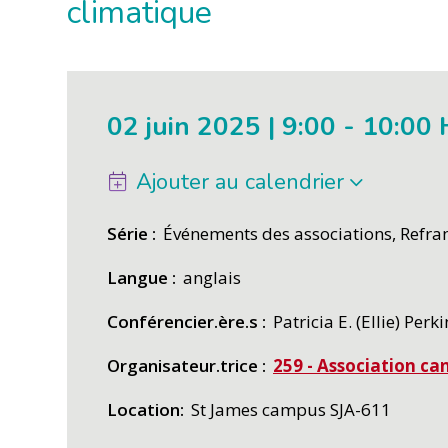
climatique
02 juin 2025 | 9:00
-
10:00
Ajouter au calendrier
Série
Événements des associations, Refra
Langue
anglais
Conférencier.ère.s
Patricia E. (Ellie) Perk
Organisateur.trice
259 - Association c
Location
St James campus SJA-611