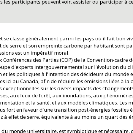
les participants peuvent voir, assister ou participer à 
se classe généralement parmi les pays où il fait bon vivr
t de serre et son empreinte carbone par habitant sont pa
issions est un impératif moral.
ux Conférences des Parties (COP) de la Convention-cadre 
pe d'experts intergouvernemental sur l'évolution du clima
n et les politiques à l'intention des décideurs du monde 
ces ici au Canada, afin de réduire les émissions liées à l
s exceptionnelles sur les divers impacts des changements
sses, aux feux de forêt, aux inondations, aux phénomène
limentation et la santé, et aux modèles climatiques. Les
s fort en faveur d'une transition post-énergies fossiles 
az à effet de serre, équivalente à au moins un quart des
à du monde universitaire, est symbiotique et nécessaire, d