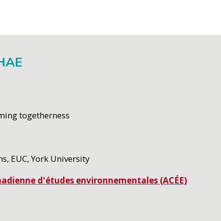
 HAE
ming togetherness
ins, EUC, York University
anadienne d'études environnementales (ACÉE)