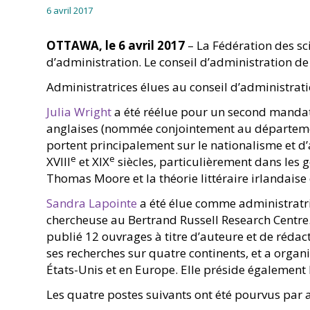
6 avril 2017
OTTAWA, le 6 avril 2017
– La Fédération des sc
d’administration. Le conseil d’administration d
Administratrices élues au conseil d’administrat
Julia Wright
a été réélue pour un second mandat
anglaises (nommée conjointement au département
portent principalement sur le nationalisme et d’
e
e
XVIII
et XIX
siècles, particulièrement dans les 
Thomas Moore et la théorie littéraire irlandaise
Sandra Lapointe
a été élue comme administratri
chercheuse au Bertrand Russell Research Centre. E
publié 12 ouvrages à titre d’auteure et de rédactr
ses recherches sur quatre continents, et a org
États-Unis et en Europe. Elle préside également
Les quatre postes suivants ont été pourvus par 