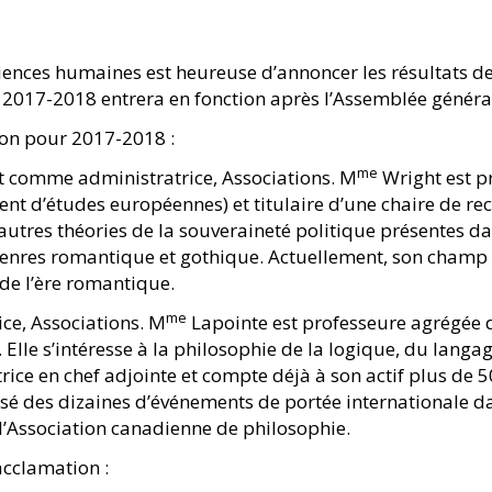
iences humaines est heureuse d’annoncer les résultats d
e 2017-2018 entrera en fonction après l’Assemblée généra
ion pour 2017-2018 :
me
 comme administratrice, Associations. M
Wright est p
 d’études européennes) et titulaire d’une chaire de rech
autres théories de la souveraineté politique présentes dan
genres romantique et gothique. Actuellement, son champ d
 de l’ère romantique.
me
ce, Associations. M
Lapointe est professeure agrégée d
lle s’intéresse à la philosophie de la logique, du langage
ice en chef adjointe et compte déjà à son actif plus de 50 
anisé des dizaines d’événements de portée international
 l’Association canadienne de philosophie.
acclamation :