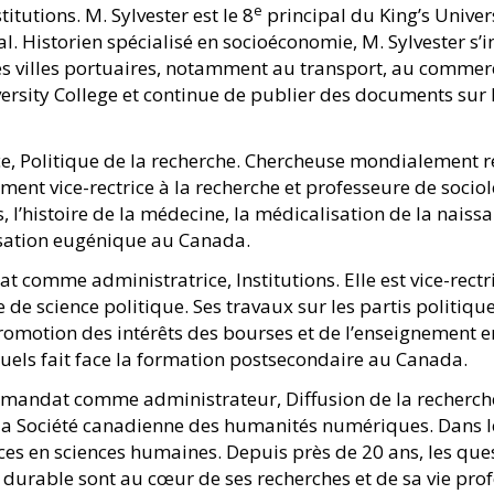
e
tutions. M. Sylvester est le 8
principal du King’s Univers
 Historien spécialisé en socioéconomie, M. Sylvester s’
des villes portuaires, notamment au transport, au commerce,
ersity College et continue de publier des documents sur 
, Politique de la recherche. Chercheuse mondialement re
ement vice-rectrice à la recherche et professeure de sociol
 l’histoire de la médecine, la médicalisation de la naissan
rilisation eugénique au Canada.
omme administratrice, Institutions. Elle est vice-rectri
de science politique. Ses travaux sur les partis politique
romotion des intérêts des bourses et de l’enseignement 
quels fait face la formation postsecondaire au Canada.
ndat comme administrateur, Diffusion de la recherche. 
la Société canadienne des humanités numériques. Dans le c
es en sciences humaines. Depuis près de 20 ans, les quest
durable sont au cœur de ses recherches et de sa vie prof