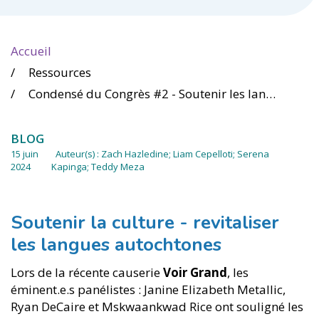
Accueil
Ressources
Condensé du Congrès #2 - Soutenir les langues, limiter la toxicité en ligne et un guide des programmes de droit autochtone
BLOG
15 juin
Auteur(s) :
Zach Hazledine; Liam Cepelloti; Serena
2024
Kapinga; Teddy Meza
Soutenir la culture - revitaliser
les langues autochtones
Lors de la récente causerie
Voir Grand
, les
éminent.e.s panélistes : Janine Elizabeth Metallic,
Ryan DeCaire et Mskwaankwad Rice ont souligné les