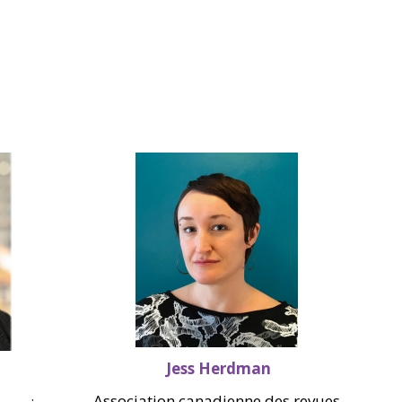
Jess Herdman
Association canadienne des revues