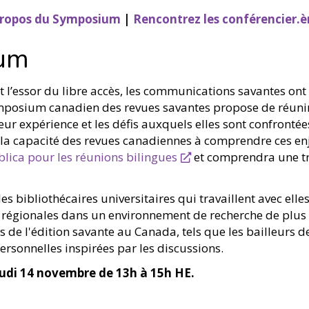
propos du Symposium
|
Rencontrez les conférencier.è
ium
t l’essor du libre accès, les communications savantes o
ymposium canadien des revues savantes propose de réuni
eur expérience et les défis auxquels elles sont confront
cer la capacité des revues canadiennes à comprendre ces en
blica pour les réunions bilingues
et comprendra une tr
es bibliothécaires universitaires qui travaillent avec ell
et régionales dans un environnement de recherche de plu
de l'édition savante au Canada, tels que les bailleurs de 
personnelles inspirées par les discussions.
eudi 14 novembre de 13h à 15h HE.