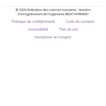
© 2026 Fédération des sciences humaines - Numéro
d'enregistrement de l'organisme 89241141RR0001
Politique de confidentialité
Code de conduite
Accessibilité
Plan du site
Inscriptions au Congrès
Aller
au
contenu
principal