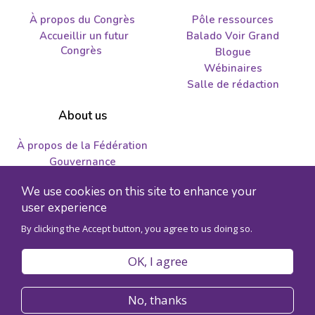
À propos du Congrès
Pôle ressources
Accueillir un futur
Balado Voir Grand
Congrès
Blogue
Wébinaires
Salle de rédaction
About us
À propos de la Fédération
Gouvernance
Nous joindre
We use cookies on this site to enhance your
Emplois et propositions
user experience
By clicking the Accept button, you agree to us doing so.
© 2026 Fédération des sciences humaines - Numéro
d'enregistrement de l'organisme 89241141RR0001
OK, I agree
Politique de confidentialité
Code de conduite
No, thanks
Accessibilité
Plan du site