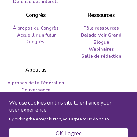
Défense des intérêts
Congrès
Ressources
À propos du Congrès
Pôle ressources
Accueillir un futur
Balado Voir Grand
Congrès
Blogue
Wébinaires
Salle de rédaction
About us
À propos de la Fédération
Gouvernance
Nous joindre
We use cookies on this site to enhance your
Emplois et propositions
user experience
By clicking the Accept button, you agree to us doing so.
© 2026 Fédération des sciences humaines - Numéro
d'enregistrement de l'organisme 89241141RR0001
OK, I agree