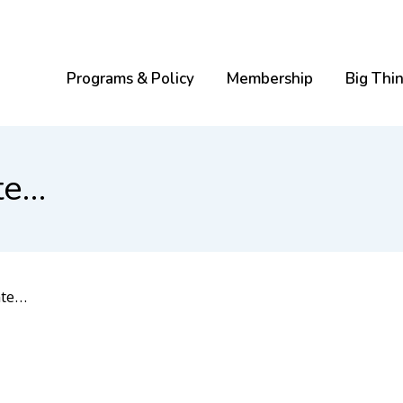
Programs & Policy
Membership
Big Thi
nte…
nte…