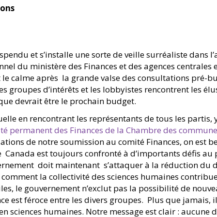
ions
pendu et s’installe une sorte de veille surréaliste dans l
sonnel du ministère des Finances et des agences centrales e
st le calme après la grande valse des consultations pré-b
 groupes d’intérêts et les lobbyistes rencontrent les élus
ue devrait être le prochain budget.
elle en rencontrant les représentants de tous les partis, y
ité permanent des Finances de la Chambre des commun
ations de notre soumission au comité Finances, on est 
Canada est toujours confronté à d’importants défis au 
rnement doit maintenant s’attaquer à la réduction du défic
omment la collectivité des sciences humaines contribue à
ciles, le gouvernement n’exclut pas la possibilité de nou
nce est féroce entre les divers groupes. Plus que jamais, 
n sciences humaines. Notre message est clair : aucune dis